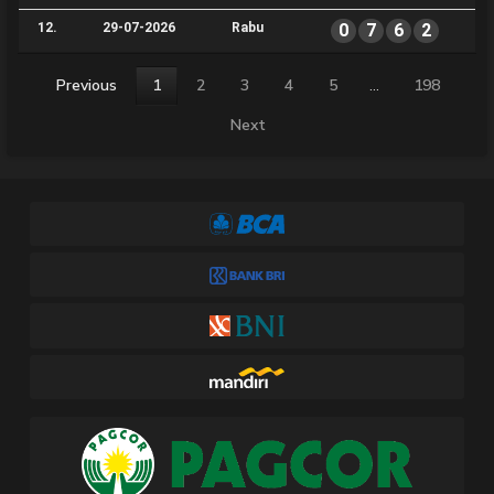
12.
29-07-2026
Rabu
0
7
6
2
Previous
1
2
3
4
5
…
198
Next