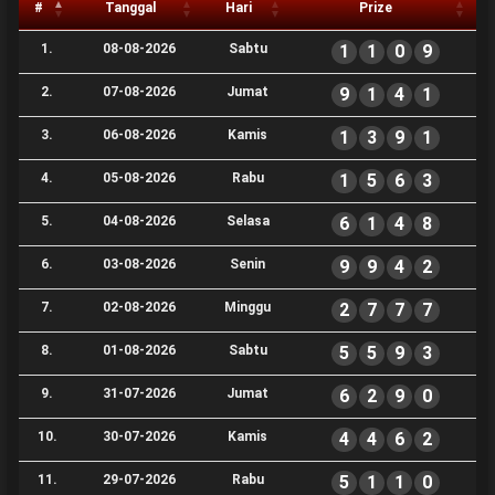
#
Tanggal
Hari
Prize
1.
08-08-2026
Sabtu
1
1
0
9
2.
07-08-2026
Jumat
9
1
4
1
3.
06-08-2026
Kamis
1
3
9
1
4.
05-08-2026
Rabu
1
5
6
3
5.
04-08-2026
Selasa
6
1
4
8
6.
03-08-2026
Senin
9
9
4
2
7.
02-08-2026
Minggu
2
7
7
7
8.
01-08-2026
Sabtu
5
5
9
3
9.
31-07-2026
Jumat
6
2
9
0
10.
30-07-2026
Kamis
4
4
6
2
11.
29-07-2026
Rabu
5
1
1
0